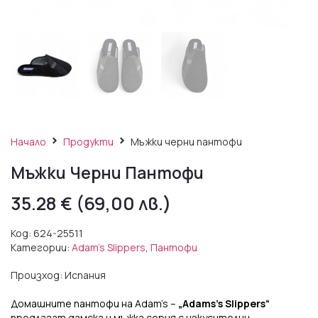
Начало
Продукти
Мъжки черни пантофи
Мъжки Черни Пантофи
35.28
€
(69,00 лв.)
Код:
624-25511
Категории:
Adam's Slippers
,
Пантофи
Произход: Испания
Домашните пантофи на Adam’s –
„Adams’s Slippers“
предлагат дамска и мъжка серия с изкусителни