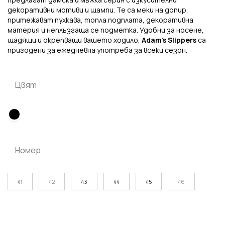
декоративни мотиви и щампи. Те са меки на допир,
притежават пухкава, топла подплата, декоративна
материя и неплъзгаща се подметка. Удобни за носене,
щадящи и окрепващи вашето ходило,
Adam’s Slippers
са
пригодени за ежедневна употреба за всеки сезон.
Цвят
Номер
41
42
43
44
45
46