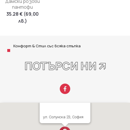
Дамски розови
пантофи
35.28
€
(69,00
лв.)
Конфорт & Стил със всяка стъпка
ПОТЪРСИ НИ 🡭
ул. Солунска 23, София